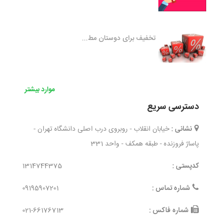
تخفیف برای دوستان مط...
موارد بیشتر
دسترسی سریع
نشانی :
خیابان انقلاب - روبروی درب اصلی دانشگاه تهران -
پاساژ فروزنده - طبقه همکف - واحد 331
کدپستی :
1314744375
شماره تماس :
09195907201
شماره فاکس :
021-66176713