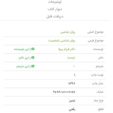
توضیحات
دیوار کتاب
دریافت فایل
موضوع اصلی
روان شناسی
موضوع فرعی
روان شناسی شخصیت
نویسنده
دکتر فرزام پروا
از این نویسنده
ناشر
ارجمند
از این ناشر
مترجم
--
از این مترجم
نوبت چاپ
1
سال چاپ
1398
شابک
9786002008077
نوع جلد
شميز
قطع
رقعي