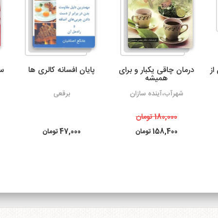
می‌شود.
3- پست پیشتاز و سفارشی
از
درمان چاقی یکبار و برای
پایان افسانه کالری ها
س
همیشه
شهرآب،آینده سازان
برقعی
ساعت بعد از ثبت سفارش می باشد. البته در مناسبت های خاص و روزها
به دلیل ترافیک سرویس های پستی ممکن است کالا کمی با تاخیر به 
180,000
تومان
محترم برسد.
158,400
تومان
47,000
تومان
همیچنین امکان پیگیری وضعیت سفارشات پست پیشتاز
سایت
http://itemtracking.post.ir
با وارد کردن کد رهگیری 20 رقمی میسر است.