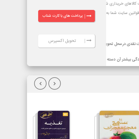
پرداخت های با کارت شتاب
|
تحویل اکسپرس
|
ر گرفته شده
ویل کالا(پس
گیلان)نسبت به
یپاکس، هزینه
سرویس‌دهی تیپاکس در بیش از 80 شهر که تک مسیره هستند به طور معمول 24
ساعته است. شهرهایی که دومسیره یا راه دور هستند، معمولاً 48 تا 72 ساعت انجام