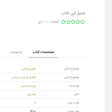
امتیاز این کتاب
امتیاز
0
/
0
رای
مشخصات کتاب
توضیحات
موضوع اصلی
علوم پزشکی
موضوع فرعی
تغذیه و رژیم درمانی
نویسنده
پریسا ویسی
ناشر
حیدری
نوبت چاپ
1
سال چاپ
1400