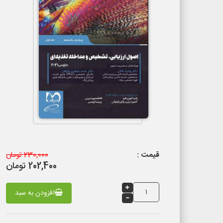
قیمت :
230,000 تومان
202,400 تومان
افزودن به سبد