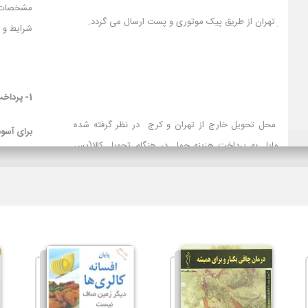
1- سفارش ها در محدوده شهر تهران از طریق پیک موتوری و پست ارسال می گردد.
2- باربری
3- تیپاکس
تیپاکس برای سفارش‌های با محل تحویل خارج از تهران و کرج در نظ
است و برای مشتریانی که تمایل به پرداخت هزینه حمل در هنگام تح
کرایه) دارند توصیه می شود.
لازم بذکراست زمان تحویل کالا در این روش، در بعضی شهرها (از جمله 
سایر روشهای ارسال سریعتر می باشد. در صورت انتخاب ارسال با پست ت
حمل به عهده مشتری خواهد بود.