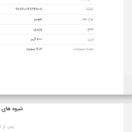
شابک
9786004894708
نوع جلد
شوميز
قطع
وزیری
وزن
700 گرم
تعداد صفحات
406 صفحه
شیوه های ارسال
تهران: