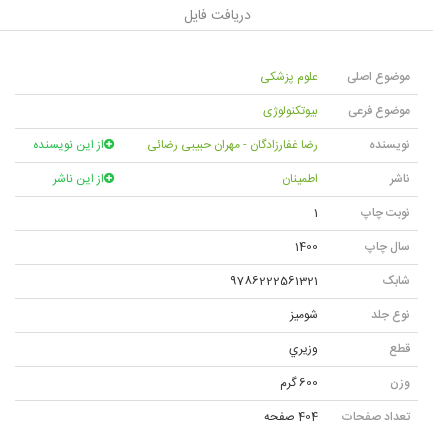
دریافت فایل
موضوع اصلی
علوم پزشکی
موضوع فرعی
بیوتکنولوژی
نویسنده
رضا غفارزادگان - مهران حبیبی رضائی
از این نویسنده
ناشر
اطمینان
از این ناشر
نوبت چاپ
1
سال چاپ
1400
شابک
9786222561321
نوع جلد
شوميز
قطع
وزيري
وزن
600 گرم
تعداد صفحات
404 صفحه