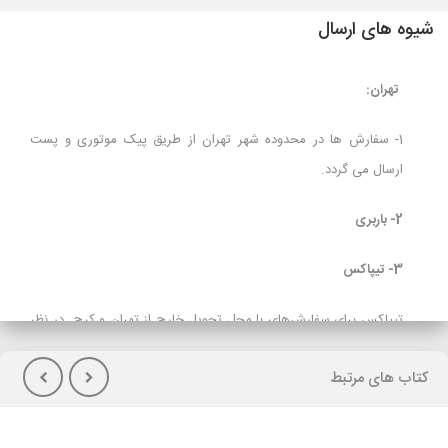
شیوه های ارسال
تهران:
1- سفارش ها در محدوده شهر تهران از طریق پیک موتوری و پست
ارسال می گردد.
2- باربری
3- تیپاکس
تیپاکس برای سفارش‌های با محل تحویل خارج از تهران و کرج در نظر
گرفته شده است و برای مشتریانی که تمایل به پرداخت هزینه حمل در
کتاب های مرتبط
هنگام تحویل کالا(پس کرایه) دارند توصیه می شود.
لازم بذکراست زمان تحویل کالا در این روش، در بعضی شهرها (از جمله