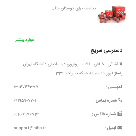
تخفیف برای دوستان مط...
موارد بیشتر
دسترسی سریع
نشانی :
خیابان انقلاب - روبروی درب اصلی دانشگاه تهران -
پاساژ فروزنده - طبقه همکف - واحد 331
کدپستی :
1314744375
شماره تماس :
09195907201
شماره فاکس :
021-66176713
ایمیل :
support@nibs.ir