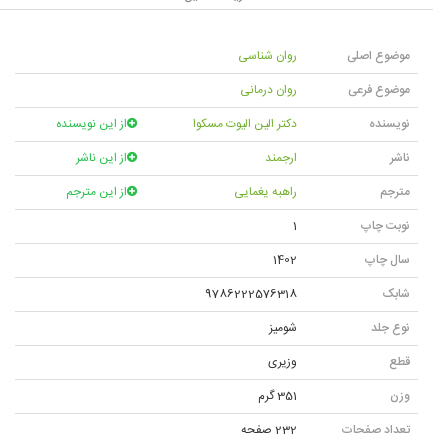
موضوع اصلی
روان شناسی
موضوع فرعی
روان درمانی
نویسنده
دکتر الین الیوت مسکوا
از این نویسنده
ناشر
ارجمند
از این ناشر
مترجم
راهبه یغمایی
از این مترجم
نوبت چاپ
1
سال چاپ
1402
شابک
9786222576318
نوع جلد
شومیز
قطع
وزیری
وزن
351 گرم
تعداد صفحات
232 صفحه