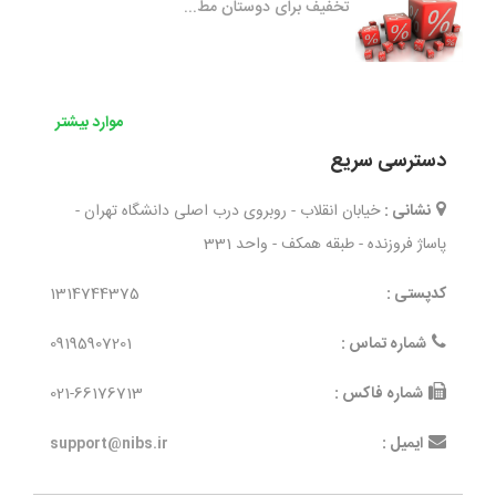
تخفیف برای دوستان مط...
موارد بیشتر
دسترسی سریع
نشانی :
خیابان انقلاب - روبروی درب اصلی دانشگاه تهران -
پاساژ فروزنده - طبقه همکف - واحد 331
کدپستی :
1314744375
شماره تماس :
09195907201
شماره فاکس :
021-66176713
ایمیل :
support@nibs.ir