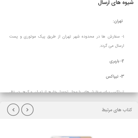
شیوه های ارسال
تهران:
1- سفارش ها در محدوده شهر تهران از طریق پیک موتوری و پست
ارسال می گردد.
2- باربری
3- تیپاکس
تیپاکس برای سفارش‌های با محل تحویل خارج از تهران و کرج در نظر
گرفته شده است و برای مشتریانی که تمایل به پرداخت هزینه حمل در
کتاب های مرتبط
هنگام تحویل کالا(پس کرایه) دارند توصیه می شود.
لازم بذکراست زمان تحویل کالا در این روش، در بعضی شهرها (از جمله
گیلان)نسبت به سایر روشهای ارسال سریعتر می باشد. در صورت انتخاب