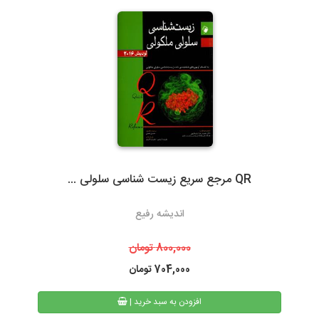
گیلان)نسبت به سایر روشهای ارسال سریعتر می باشد. در صورت انتخاب
ارسال با پست تیپاکس، هزینه حمل به عهده مشتری خواهد بود.
سرویس‌دهی تیپاکس در بیش از 80 شهر که تک مسیره هستند به طور
معمول 24 ساعته است. شهرهایی که دومسیره یا راه دور هستند، معمولاً
48 تا 72 ساعت انجام می‌شود.
QR مرجع سریع زیست شناسی سلولی ...
3- پست پیشتاز و سفارشی
اندیشه رفیع
در پست پیشتاز زمان تحویل، بسته به دوری یا نزدیکی شهر مقصد از
تهران، 48 تا 72 ساعت بعد از ثبت سفارش می باشد. البته در مناسبت
800,000
تومان
های خاص و روزهای پایانی سال به دلیل ترافیک سرویس های پستی
704,000
تومان
ممکن است کالا کمی با تاخیر به دست مشتریان محترم برسد.
| افزودن به سبد خرید
همیچنین امکان پیگیری وضعیت سفارشات پست پیشتاز از طریق