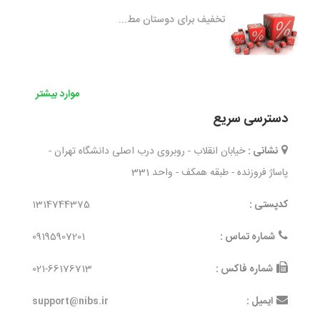
تخفیف برای دوستان مط...
موارد بیشتر
دسترسی سریع
نشانی :
خیابان انقلاب - روبروی درب اصلی دانشگاه تهران -
پاساژ فروزنده - طبقه همکف - واحد 331
کدپستی :
1314744375
شماره تماس :
09195907201
شماره فاکس :
021-66176713
ایمیل :
support@nibs.ir