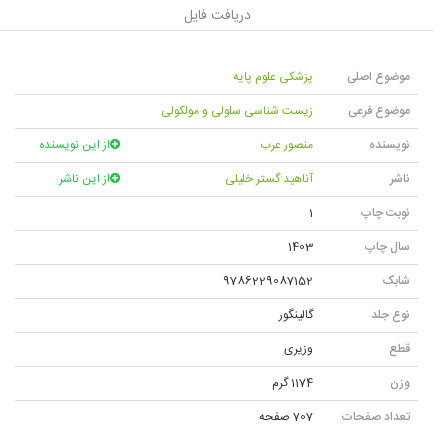
دریافت فایل
موضوع اصلی
پزشکی علوم پایه
موضوع فرعی
زیست شناسی سلولی و مولکولی
نویسنده
منصور عرب
از این نویسنده
ناشر
آناهید گستر خلیلی
از این ناشر
نوبت چاپ
1
سال چاپ
1403
شابک
9786229087152
نوع جلد
گالينگور
قطع
وزیری
وزن
1174 گرم
تعداد صفحات
707 صفحه