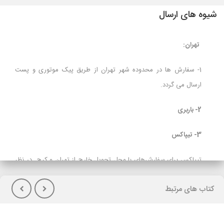
شیوه های ارسال
تهران:
1- سفارش ها در محدوده شهر تهران از طریق پیک موتوری و پست
ارسال می گردد.
2- باربری
3- تیپاکس
تیپاکس برای سفارش‌های با محل تحویل خارج از تهران و کرج در نظر
گرفته شده است و برای مشتریانی که تمایل به پرداخت هزینه حمل در
کتاب های مرتبط
هنگام تحویل کالا(پس کرایه) دارند توصیه می شود.
لازم بذکراست زمان تحویل کالا در این روش، در بعضی شهرها (از جمله