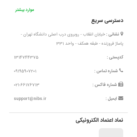
موارد بیشتر
دسترسی سریع
نشانی :
خیابان انقلاب - روبروی درب اصلی دانشگاه تهران -
پاساژ فروزنده - طبقه همکف - واحد 331
کدپستی :
1314744375
شماره تماس :
09195907201
شماره فاکس :
021-66176713
ایمیل :
support@nibs.ir
نماد اعتماد الکترونیکی