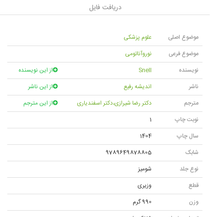
دریافت فایل
موضوع اصلی
علوم پزشکی
موضوع فرعی
نوروآناتومی
نویسنده
Snell
از این نویسنده
ناشر
اندیشه رفیع
از این ناشر
مترجم
دکتر رضا شیرازی،دکتر اسفندیاری
از این مترجم
نوبت چاپ
1
سال چاپ
1404
شابک
9789649878805
نوع جلد
شوميز
قطع
وزیری
وزن
990 گرم