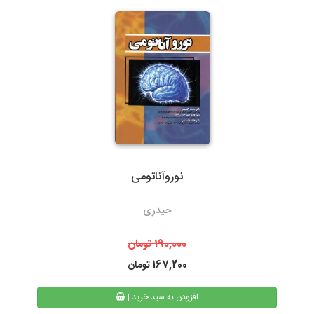
گیلان)نسبت به سایر روشهای ارسال سریعتر می باشد. در صورت انتخاب
ارسال با پست تیپاکس، هزینه حمل به عهده مشتری خواهد بود.
سرویس‌دهی تیپاکس در بیش از 80 شهر که تک مسیره هستند به طور
معمول 24 ساعته است. شهرهایی که دومسیره یا راه دور هستند، معمولاً
48 تا 72 ساعت انجام می‌شود.
نوروآناتومی
3- پست پیشتاز و سفارشی
حیدری
در پست پیشتاز زمان تحویل، بسته به دوری یا نزدیکی شهر مقصد از
تهران، 48 تا 72 ساعت بعد از ثبت سفارش می باشد. البته در مناسبت
190,000
تومان
های خاص و روزهای پایانی سال به دلیل ترافیک سرویس های پستی
167,200
تومان
ممکن است کالا کمی با تاخیر به دست مشتریان محترم برسد.
| افزودن به سبد خرید
همیچنین امکان پیگیری وضعیت سفارشات پست پیشتاز از طریق