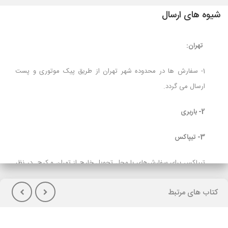
شیوه های ارسال
تهران:
1- سفارش ها در محدوده شهر تهران از طریق پیک موتوری و پست
ارسال می گردد.
2- باربری
3- تیپاکس
تیپاکس برای سفارش‌های با محل تحویل خارج از تهران و کرج در نظر
گرفته شده است و برای مشتریانی که تمایل به پرداخت هزینه حمل در
کتاب های مرتبط
هنگام تحویل کالا(پس کرایه) دارند توصیه می شود.
لازم بذکراست زمان تحویل کالا در این روش، در بعضی شهرها (از جمله