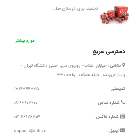
تخفیف برای دوستان مط...
موارد بیشتر
دسترسی سریع
نشانی :
خیابان انقلاب - روبروی درب اصلی دانشگاه تهران -
پاساژ فروزنده - طبقه همکف - واحد 331
کدپستی :
1314744375
شماره تماس :
09195907201
شماره فاکس :
021-66176713
ایمیل :
support@nibs.ir