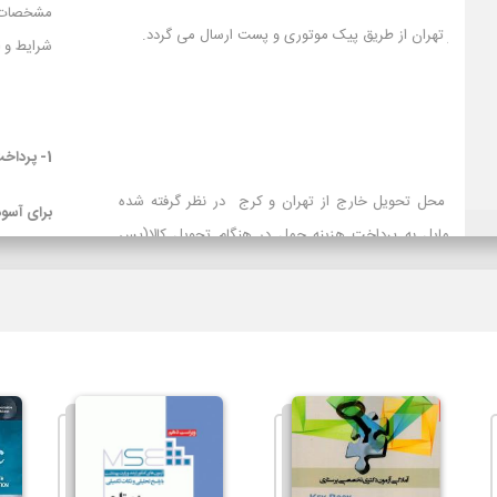
1- سفارش ها در محدوده شهر تهران از طریق پیک موتوری و پست ارسال می گردد.
2- باربری
3- تیپاکس
تیپاکس برای سفارش‌های با محل تحویل خارج از تهران و کرج در نظ
است و برای مشتریانی که تمایل به پرداخت هزینه حمل در هنگام تح
کرایه) دارند توصیه می شود.
لازم بذکراست زمان تحویل کالا در این روش، در بعضی شهرها (از جمله 
سایر روشهای ارسال سریعتر می باشد. در صورت انتخاب ارسال با پست ت
حمل به عهده مشتری خواهد بود.