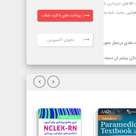
پرداخت های با کارت شتاب
|
تحویل اکسپرس
|
ر گرفته شده
ویل کالا(پس
گیلان)نسبت به
یپاکس، هزینه
سرویس‌دهی تیپاکس در بیش از 80 شهر که تک مسیره هستند به طور معمول 24
ساعته است. شهرهایی که دومسیره یا راه دور هستند، معمولاً 48 تا 72 ساعت انجام