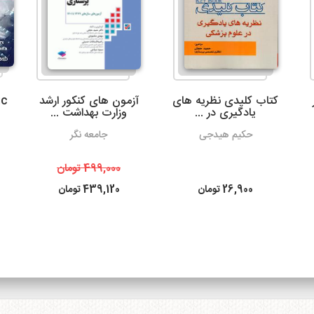
می‌شود.
3- پست پیشتاز و سفارشی
کتاب کلیدی نظریه های
آزمون های کنکور ارشد
ic
یادگیری در ...
وزارت بهداشت ...
حکیم هیدجی
جامعه نگر
ساعت بعد از ثبت سفارش می باشد. البته در مناسبت های خاص و روزها
به دلیل ترافیک سرویس های پستی ممکن است کالا کمی با تاخیر به 
499,000
تومان
محترم برسد.
26,900
تومان
439,120
تومان
همیچنین امکان پیگیری وضعیت سفارشات پست پیشتاز
سایت
http://itemtracking.post.ir
با وارد کردن کد رهگیری 20 رقمی میسر است.