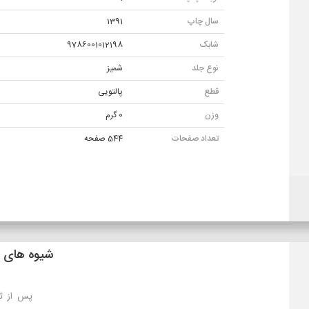
سال چاپ
1391
شابک
9786001012198
نوع جلد
شميز
قطع
پالتویی
وزن
0 گرم
تعداد صفحات
544 صفحه
شیوه های ارسال
تهران: