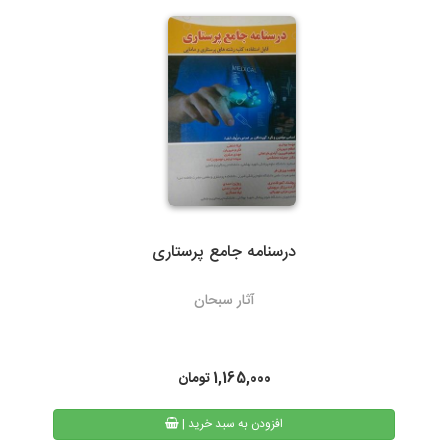
گیلان)نسبت به سایر روشهای ارسال سریعتر می باشد. در صورت انتخاب
ارسال با پست تیپاکس، هزینه حمل به عهده مشتری خواهد بود.
سرویس‌دهی تیپاکس در بیش از 80 شهر که تک مسیره هستند به طور
معمول 24 ساعته است. شهرهایی که دومسیره یا راه دور هستند، معمولاً
48 تا 72 ساعت انجام می‌شود.
درسنامه جامع پرستاری
3- پست پیشتاز و سفارشی
آثار سبحان
در پست پیشتاز زمان تحویل، بسته به دوری یا نزدیکی شهر مقصد از
تهران، 48 تا 72 ساعت بعد از ثبت سفارش می باشد. البته در مناسبت
های خاص و روزهای پایانی سال به دلیل ترافیک سرویس های پستی
1,165,000
تومان
ممکن است کالا کمی با تاخیر به دست مشتریان محترم برسد.
| افزودن به سبد خرید
همیچنین امکان پیگیری وضعیت سفارشات پست پیشتاز از طریق