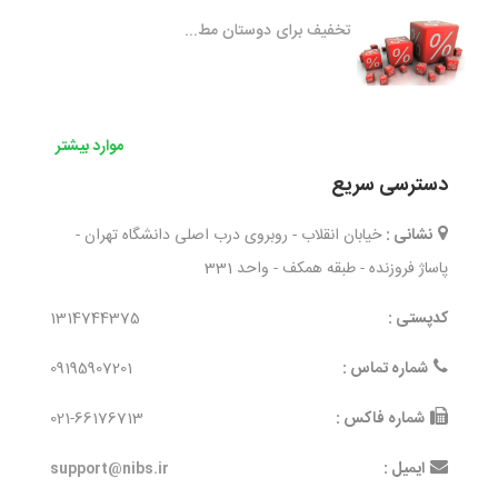
تخفیف برای دوستان مط...
موارد بیشتر
دسترسی سریع
نشانی :
خیابان انقلاب - روبروی درب اصلی دانشگاه تهران -
پاساژ فروزنده - طبقه همکف - واحد 331
کدپستی :
1314744375
شماره تماس :
09195907201
شماره فاکس :
021-66176713
ایمیل :
support@nibs.ir