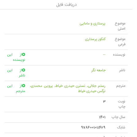
دریافت فایل
موضوع
پرستاری و مامایی
اصلی
موضوع
کنکور پرستاری
فرعی
نویسنده
--
از این
نویسنده
ناشر
جامعه نگر
از این
ناشر
مترجم
رستم جلالی، نسترن حیدری خیاط، پروین محمدی،
از این
نرگس حیدری خیاط
مترجم
نوبت
3
چاپ
سال چاپ
1401
شابک
9786001011429