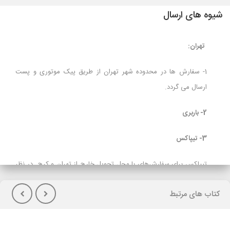
شیوه های ارسال
تهران:
1- سفارش ها در محدوده شهر تهران از طریق پیک موتوری و پست
ارسال می گردد.
2- باربری
3- تیپاکس
تیپاکس برای سفارش‌های با محل تحویل خارج از تهران و کرج در نظر
گرفته شده است و برای مشتریانی که تمایل به پرداخت هزینه حمل در
کتاب های مرتبط
هنگام تحویل کالا(پس کرایه) دارند توصیه می شود.
لازم بذکراست زمان تحویل کالا در این روش، در بعضی شهرها (از جمله