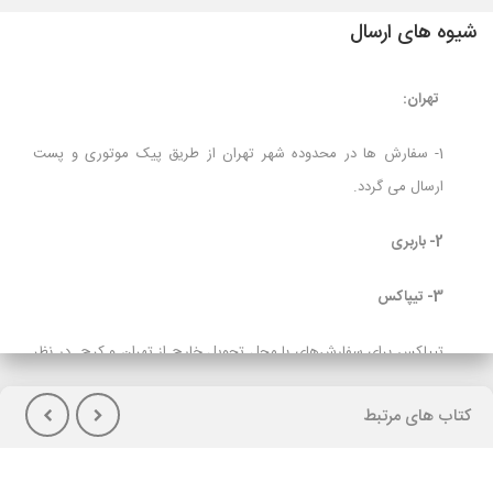
شیوه های ارسال
تهران:
1- سفارش ها در محدوده شهر تهران از طریق پیک موتوری و پست
ارسال می گردد.
2- باربری
3- تیپاکس
تیپاکس برای سفارش‌های با محل تحویل خارج از تهران و کرج در نظر
گرفته شده است و برای مشتریانی که تمایل به پرداخت هزینه حمل در
کتاب های مرتبط
هنگام تحویل کالا(پس کرایه) دارند توصیه می شود.
لازم بذکراست زمان تحویل کالا در این روش، در بعضی شهرها (از جمله