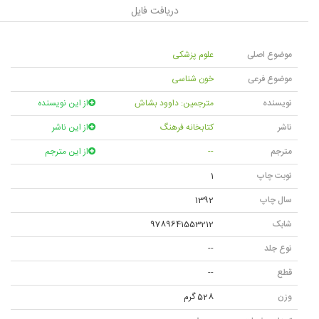
دریافت فایل
موضوع اصلی
علوم پزشکی
موضوع فرعی
خون شناسی
نویسنده
مترجمین: داوود بشاش
از این نویسنده
ناشر
کتابخانه فرهنگ
از این ناشر
مترجم
--
از این مترجم
نوبت چاپ
1
سال چاپ
1392
شابک
9789641553212
نوع جلد
--
قطع
--
وزن
528 گرم