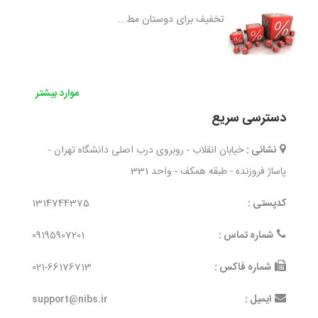
تخفیف برای دوستان مط...
موارد بیشتر
دسترسی سریع
نشانی :
خیابان انقلاب - روبروی درب اصلی دانشگاه تهران -
پاساژ فروزنده - طبقه همکف - واحد 331
کدپستی :
1314744375
شماره تماس :
09195907201
شماره فاکس :
021-66176713
ایمیل :
support@nibs.ir