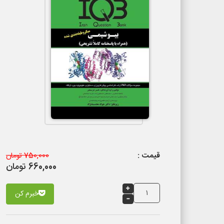
قیمت :
750,000 تومان
660,000 تومان
خبرم کن