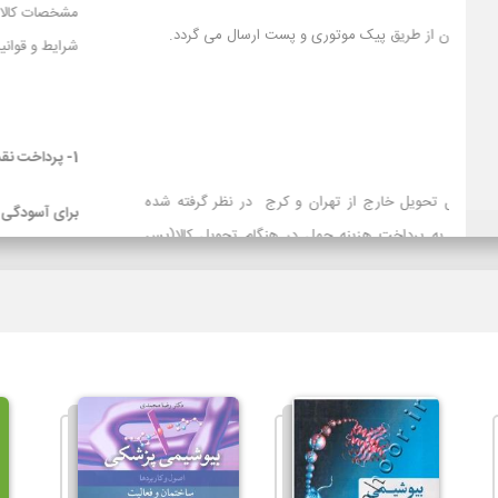
1- سفارش ها در محدوده شهر تهران از طریق پیک موتوری و پست ارسال می گردد.
2- باربری
3- تیپاکس
تیپاکس برای سفارش‌های با محل تحویل خارج از تهران و کرج در نظ
است و برای مشتریانی که تمایل به پرداخت هزینه حمل در هنگام تح
کرایه) دارند توصیه می شود.
لازم بذکراست زمان تحویل کالا در این روش، در بعضی شهرها (از جمله 
سایر روشهای ارسال سریعتر می باشد. در صورت انتخاب ارسال با پست ت
حمل به عهده مشتری خواهد بود.