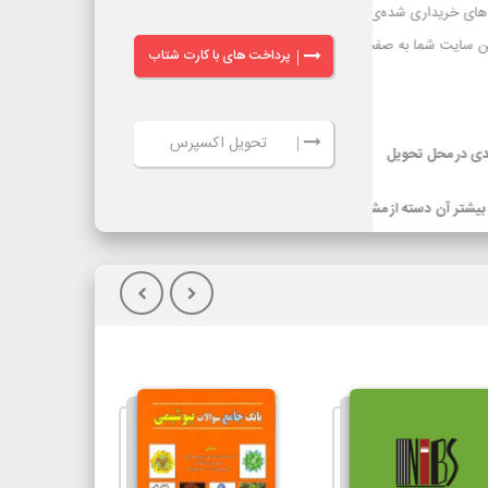
پرداخت های با کارت شتاب
|
تحویل اکسپرس
|
ر گرفته شده
ویل کالا(پس
گیلان)نسبت به
یپاکس، هزینه
سرویس‌دهی تیپاکس در بیش از 80 شهر که تک مسیره هستند به طور معمول 24
ساعته است. شهرهایی که دومسیره یا راه دور هستند، معمولاً 48 تا 72 ساعت انجام