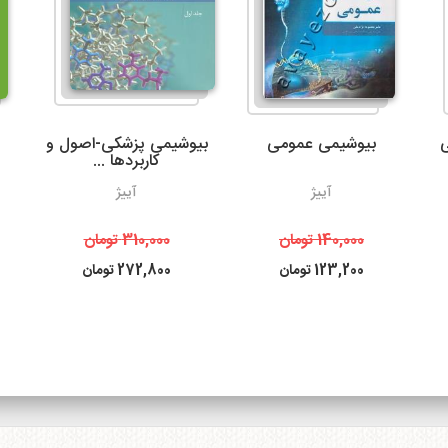
می‌شود.
3- پست پیشتاز و سفارشی
ی
بیوشیمی عمومی
بیوشیمی پزشکی-اصول و
کاربردها ...
آییژ
آییژ
ساعت بعد از ثبت سفارش می باشد. البته در مناسبت های خاص و روزها
به دلیل ترافیک سرویس های پستی ممکن است کالا کمی با تاخیر به 
140,000
تومان
310,000
تومان
محترم برسد.
123,200
تومان
272,800
تومان
همیچنین امکان پیگیری وضعیت سفارشات پست پیشتاز
سایت
http://itemtracking.post.ir
با وارد کردن کد رهگیری 20 رقمی میسر است.