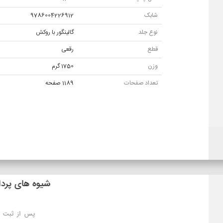
شابک
9786004226912
نوع جلد
گالينگور با روکش
قطع
رقعی
وزن
1750 گرم
تعداد صفحات
1189 صفحه
شیوه های ارسال
تهران: