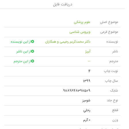
دریافت فایل
موضوع اصلی
علوم پزشکی
موضوع فرعی
ویروس شناسی
نویسنده
دکتر محمدکریم رحیمی و همکاران
از این نویسنده
ناشر
آییژ
از این ناشر
مترجم
--
از این مترجم
نوبت چاپ
4
سال چاپ
1399
شابک
9789648397529
نوع جلد
شومیز
قطع
رحلي
وزن
0 گرم