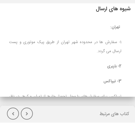
شیوه های ارسال
تهران:
1- سفارش ها در محدوده شهر تهران از طریق پیک موتوری و پست
ارسال می گردد.
2- باربری
3- تیپاکس
تیپاکس برای سفارش‌های با محل تحویل خارج از تهران و کرج در نظر
گرفته شده است و برای مشتریانی که تمایل به پرداخت هزینه حمل در
کتاب های مرتبط
هنگام تحویل کالا(پس کرایه) دارند توصیه می شود.
لازم بذکراست زمان تحویل کالا در این روش، در بعضی شهرها (از جمله