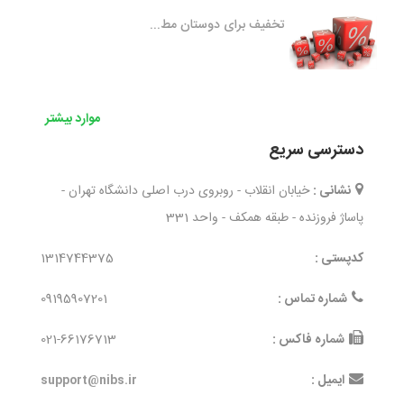
تخفیف برای دوستان مط...
موارد بیشتر
دسترسی سریع
نشانی :
خیابان انقلاب - روبروی درب اصلی دانشگاه تهران -
پاساژ فروزنده - طبقه همکف - واحد 331
کدپستی :
1314744375
شماره تماس :
09195907201
شماره فاکس :
021-66176713
ایمیل :
support@nibs.ir