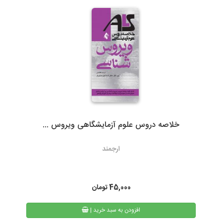
گیلان)نسبت به سایر روشهای ارسال سریعتر می باشد. در صورت انتخاب
ارسال با پست تیپاکس، هزینه حمل به عهده مشتری خواهد بود.
سرویس‌دهی تیپاکس در بیش از 80 شهر که تک مسیره هستند به طور
معمول 24 ساعته است. شهرهایی که دومسیره یا راه دور هستند، معمولاً
48 تا 72 ساعت انجام می‌شود.
خلاصه دروس علوم آزمایشگاهی ویروس ...
3- پست پیشتاز و سفارشی
ارجمند
در پست پیشتاز زمان تحویل، بسته به دوری یا نزدیکی شهر مقصد از
تهران، 48 تا 72 ساعت بعد از ثبت سفارش می باشد. البته در مناسبت
های خاص و روزهای پایانی سال به دلیل ترافیک سرویس های پستی
45,000
تومان
ممکن است کالا کمی با تاخیر به دست مشتریان محترم برسد.
| افزودن به سبد خرید
همیچنین امکان پیگیری وضعیت سفارشات پست پیشتاز از طریق