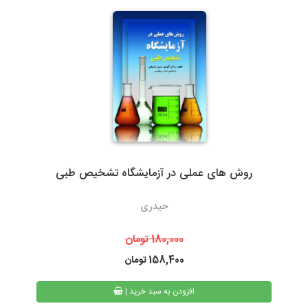
گیلان)نسبت به سایر روشهای ارسال سریعتر می باشد. در صورت انتخاب
ارسال با پست تیپاکس، هزینه حمل به عهده مشتری خواهد بود.
سرویس‌دهی تیپاکس در بیش از 80 شهر که تک مسیره هستند به طور
معمول 24 ساعته است. شهرهایی که دومسیره یا راه دور هستند، معمولاً
48 تا 72 ساعت انجام می‌شود.
روش های عملی در آزمایشگاه تشخیص طبی
3- پست پیشتاز و سفارشی
حیدری
در پست پیشتاز زمان تحویل، بسته به دوری یا نزدیکی شهر مقصد از
تهران، 48 تا 72 ساعت بعد از ثبت سفارش می باشد. البته در مناسبت
180,000
تومان
های خاص و روزهای پایانی سال به دلیل ترافیک سرویس های پستی
158,400
تومان
ممکن است کالا کمی با تاخیر به دست مشتریان محترم برسد.
| افزودن به سبد خرید
همیچنین امکان پیگیری وضعیت سفارشات پست پیشتاز از طریق