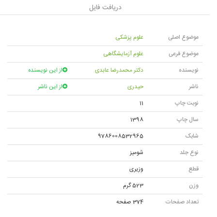
دریافت فایل
موضوع اصلی
علوم پزشکی
موضوع فرعی
علوم آزمایشگاهی
نویسنده
دکتر محمدرضا عابدی
از این نویسنده
ناشر
حیدری
از این ناشر
نوبت چاپ
11
سال چاپ
1398
شابک
9786008532965
نوع جلد
شومیز
قطع
وزیری
وزن
523 گرم
تعداد صفحات
374 صفحه