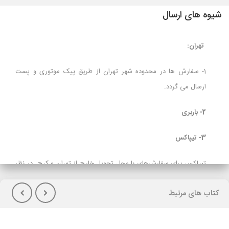
شیوه های ارسال
تهران:
1- سفارش ها در محدوده شهر تهران از طریق پیک موتوری و پست
ارسال می گردد.
2- باربری
3- تیپاکس
تیپاکس برای سفارش‌های با محل تحویل خارج از تهران و کرج در نظر
گرفته شده است و برای مشتریانی که تمایل به پرداخت هزینه حمل در
کتاب های مرتبط
هنگام تحویل کالا(پس کرایه) دارند توصیه می شود.
لازم بذکراست زمان تحویل کالا در این روش، در بعضی شهرها (از جمله