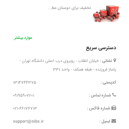
تخفیف برای دوستان مط...
موارد بیشتر
دسترسی سریع
نشانی :
خیابان انقلاب - روبروی درب اصلی دانشگاه تهران -
پاساژ فروزنده - طبقه همکف - واحد 331
کدپستی :
1314744375
شماره تماس :
09195907201
شماره فاکس :
021-66176713
ایمیل :
support@nibs.ir