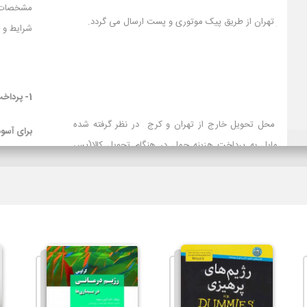
1- سفارش ها در محدوده شهر تهران از طریق پیک موتوری و پست ارسال می گردد.
2- باربری
3- تیپاکس
تیپاکس برای سفارش‌های با محل تحویل خارج از تهران و کرج در نظ
است و برای مشتریانی که تمایل به پرداخت هزینه حمل در هنگام تح
کرایه) دارند توصیه می شود.
لازم بذکراست زمان تحویل کالا در این روش، در بعضی شهرها (از جمله 
سایر روشهای ارسال سریعتر می باشد. در صورت انتخاب ارسال با پست ت
حمل به عهده مشتری خواهد بود.