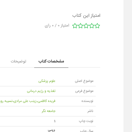
امتیاز این کتاب
امتیاز
0
/
0
رای
مشخصات کتاب
توضیحات
موضوع اصلی
علوم پزشکی
موضوع فرعی
تغذیه و رژیم درمانی
نویسنده
فریده کاظمی،زینب علی مرادی،نسیبه روز
ناشر
جامعه نگر
نوبت چاپ
1
سال چاپ
1396