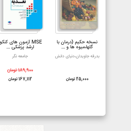
 درمانی
نسخه حکیم (درمان با
MSE آزمون های کنکو
گلها،میوه ها و ...
ارشد پزشکی ...
کتر خلیلی
بدرقه جاویدان،دنیای دانش
جامعه نگر
ومان
189,900
تومان
ومان
25,000
تومان
167,112
تومان