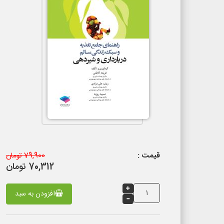
قیمت :
79,900 تومان
70,312 تومان
افزودن به سبد