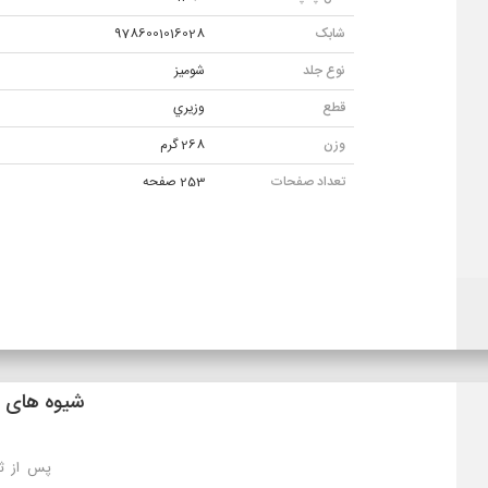
شابک
9786001016028
نوع جلد
شوميز
قطع
وزيري
وزن
268 گرم
تعداد صفحات
253 صفحه
شیوه های ارسال
تهران: