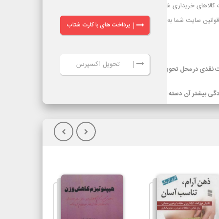
پرداخت های با کارت شتاب
|
تحویل اکسپرس
|
ر گرفته شده
ویل کالا(پس
گیلان)نسبت به
یپاکس، هزینه
سرویس‌دهی تیپاکس در بیش از 80 شهر که تک مسیره هستند به طور معمول 24
ساعته است. شهرهایی که دومسیره یا راه دور هستند، معمولاً 48 تا 72 ساعت انجام