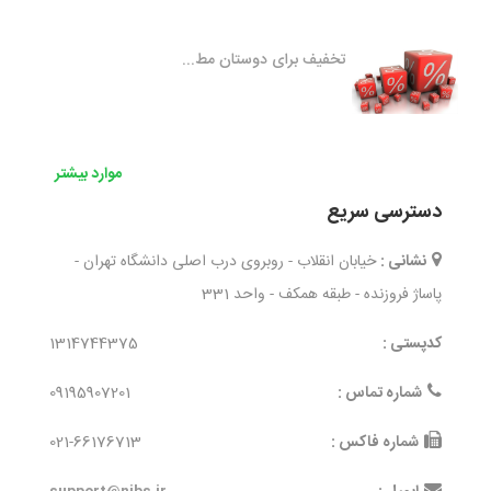
تخفیف برای دوستان مط...
موارد بیشتر
دسترسی سریع
نشانی :
خیابان انقلاب - روبروی درب اصلی دانشگاه تهران -
پاساژ فروزنده - طبقه همکف - واحد 331
کدپستی :
1314744375
شماره تماس :
09195907201
شماره فاکس :
021-66176713