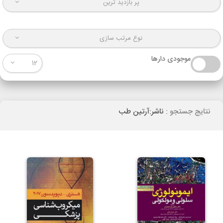
پر بازدید ترین
نوع مرتب سازی
موجودی دارها
12
نتایج جستجو :
ناشر:آرتین طب