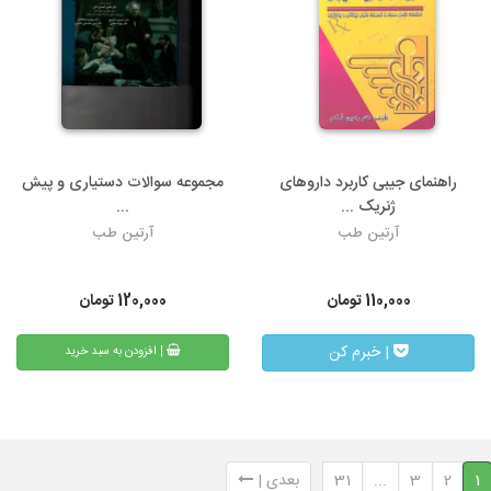
راهنمای جیبی کاربرد داروهای
مجموعه سوالات دستیاری و پیش
ژنریک ...
...
آرتین طب
آرتین طب
110,000
تومان
120,000
تومان
| خبرم کن
| افزودن به سبد خرید
1
2
3
...
31
بعدی |