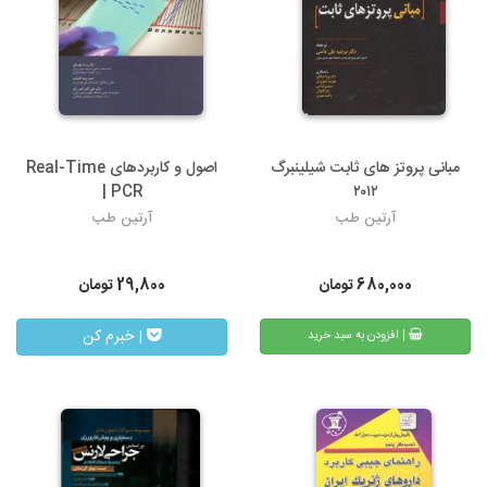
مبانی پروتز های ثابت شیلینبرگ
اصول و کاربردهای Real-Time
PCR |
۲۰۱۲
آرتین طب
آرتین طب
680,000
تومان
29,800
تومان
| خبرم کن
| افزودن به سبد خرید