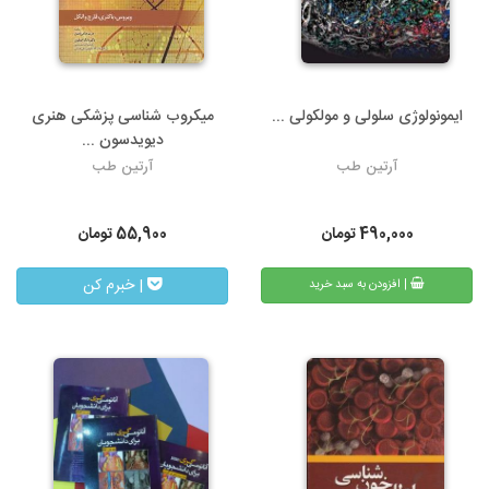
ایمونولوژی سلولی و مولکولی ...
میکروب شناسی پزشکی هنری
دیویدسون ...
آرتین طب
آرتین طب
490,000
تومان
55,900
تومان
| خبرم کن
| افزودن به سبد خرید