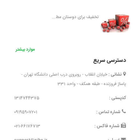
تخفیف برای دوستان مط...
موارد بیشتر
دسترسی سریع
نشانی :
خیابان انقلاب - روبروی درب اصلی دانشگاه تهران -
پاساژ فروزنده - طبقه همکف - واحد 331
کدپستی :
1314744375
شماره تماس :
09195907201
شماره فاکس :
021-66176713