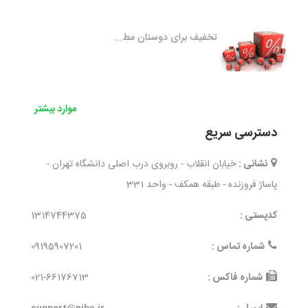
تخفیف برای دوستان مط...
موارد بیشتر
دسترسی سریع
نشانی :
خیابان انقلاب - روبروی درب اصلی دانشگاه تهران -
پاساژ فروزنده - طبقه همکف - واحد 331
کدپستی :
1314744375
شماره تماس :
09195907201
شماره فاکس :
021-66176713