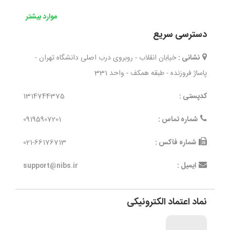
موارد بیشتر
دسترسی سریع
نشانی :
خیابان انقلاب - روبروی درب اصلی دانشگاه تهران -
پاساژ فروزنده - طبقه همکف - واحد 331
کدپستی :
1314744375
شماره تماس :
09195907201
شماره فاکس :
021-66176713
ایمیل :
support@nibs.ir
نماد اعتماد الکترونیکی