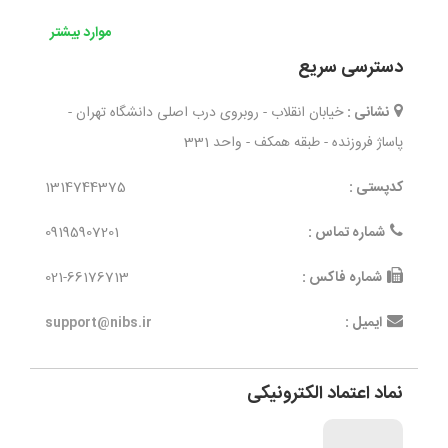
موارد بیشتر
دسترسی سریع
نشانی :
خیابان انقلاب - روبروی درب اصلی دانشگاه تهران -
پاساژ فروزنده - طبقه همکف - واحد 331
کدپستی :
1314744375
شماره تماس :
09195907201
شماره فاکس :
021-66176713
ایمیل :
support@nibs.ir
نماد اعتماد الکترونیکی