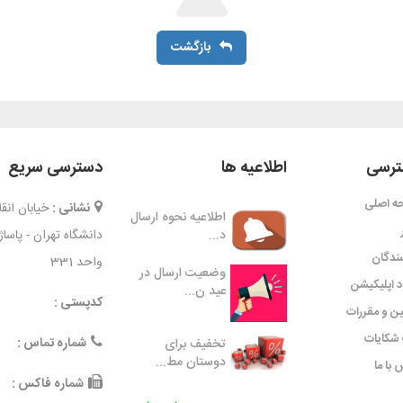
بازگشت
رسی
اطلاعیه ها
دسترسی سریع
ه اصلی
نشانی :
خیابان ان
اطلاعیه نحوه ارسال
د...
دانشگاه تهران - پاسا
ندگان
واحد 331
وضعیت ارسال در
ود اپلیکیشن
عید ن...
کدپستی :
ین و مقررات
شکایات
شماره تماس :
تخفیف برای
دوستان مط...
 با ما
شماره فاکس :