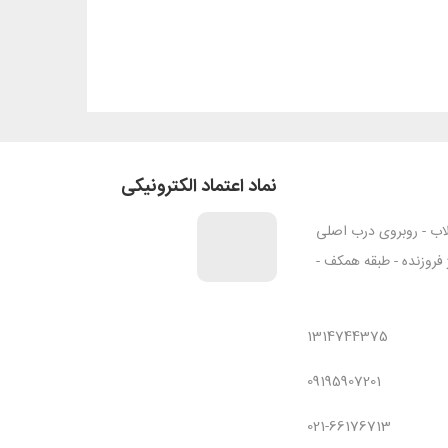
نماد اعتماد الکترونیکی
قلاب - روبروی درب اصلی
ژ فروزنده - طبقه همکف -
1314744375
09195907201
021-66176713