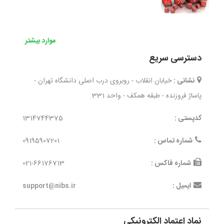
موارد بیشتر
دسترسی سریع
نشانی :
خیابان انقلاب - روبروی درب اصلی دانشگاه تهران -
پاساژ فروزنده - طبقه همکف - واحد 331
کدپستی :
1314744375
شماره تماس :
09195907201
شماره فاکس :
021-66176713
ایمیل :
support@nibs.ir
نماد اعتماد الکترونیکی