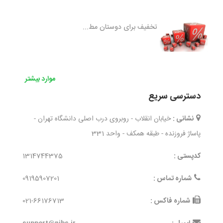
تخفیف برای دوستان مط...
موارد بیشتر
دسترسی سریع
نشانی :
خیابان انقلاب - روبروی درب اصلی دانشگاه تهران -
پاساژ فروزنده - طبقه همکف - واحد 331
کدپستی :
1314744375
شماره تماس :
09195907201
شماره فاکس :
021-66176713