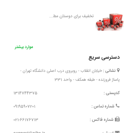
تخفیف برای دوستان مط...
موارد بیشتر
دسترسی سریع
نشانی :
خیابان انقلاب - روبروی درب اصلی دانشگاه تهران -
پاساژ فروزنده - طبقه همکف - واحد 331
کدپستی :
1314744375
شماره تماس :
09195907201
شماره فاکس :
021-66176713