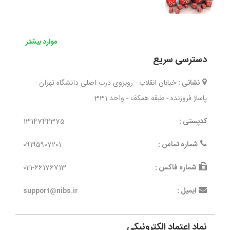
موارد بیشتر
دسترسی سریع
نشانی :
خیابان انقلاب - روبروی درب اصلی دانشگاه تهران -
پاساژ فروزنده - طبقه همکف - واحد 331
کدپستی :
1314744375
شماره تماس :
09195907201
شماره فاکس :
021-66176713
ایمیل :
support@nibs.ir
نماد اعتماد الکترونیکی