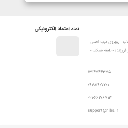
نماد اعتماد الکترونیکی
قلاب - روبروی درب اصلی
ژ فروزنده - طبقه همکف -
1314744375
09195907201
021-66176713
support@nibs.ir