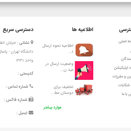
رسی
اطلاعیه ها
دسترسی سریع
ه اصلی
نشانی :
خیابان ان
اطلاعیه نحوه ارسال
د...
دانشگاه تهران - پاسا
ندگان
واحد 331
وضعیت ارسال در
ود اپلیکیشن
عید ن...
کدپستی :
ین و مقررات
شکایات
شماره تماس :
تخفیف برای
دوستان مط...
 با ما
شماره فاکس :
موارد بیشتر
ایمیل :