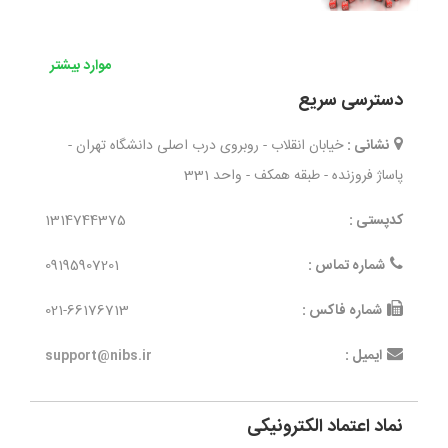
موارد بیشتر
دسترسی سریع
نشانی :
خیابان انقلاب - روبروی درب اصلی دانشگاه تهران -
پاساژ فروزنده - طبقه همکف - واحد 331
کدپستی :
1314744375
شماره تماس :
09195907201
شماره فاکس :
021-66176713
ایمیل :
support@nibs.ir
نماد اعتماد الکترونیکی