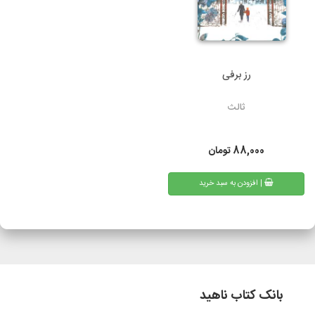
رز برفی
ثالث
88,000
تومان
| افزودن به سبد خرید
بانک کتاب ناهید