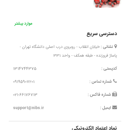
موارد بیشتر
دسترسی سریع
نشانی :
خیابان انقلاب - روبروی درب اصلی دانشگاه تهران -
پاساژ فروزنده - طبقه همکف - واحد 331
کدپستی :
1314744375
شماره تماس :
09195907201
شماره فاکس :
021-66176713
ایمیل :
support@nibs.ir
نماد اعتماد الکترونیکی