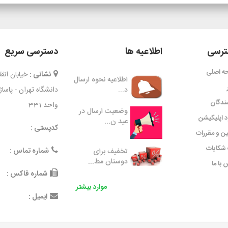
رسی
اطلاعیه ها
دسترسی سریع
ه اصلی
نشانی :
خیابان ان
اطلاعیه نحوه ارسال
د...
دانشگاه تهران - پاسا
ندگان
واحد 331
وضعیت ارسال در
ود اپلیکیشن
عید ن...
کدپستی :
ین و مقررات
شکایات
شماره تماس :
تخفیف برای
دوستان مط...
 با ما
شماره فاکس :
موارد بیشتر
ایمیل :