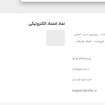
نماد اعتماد الکترونیکی
قلاب - روبروی درب اصلی
ژ فروزنده - طبقه همکف -
1314744375
09195907201
021-66176713
support@nibs.ir