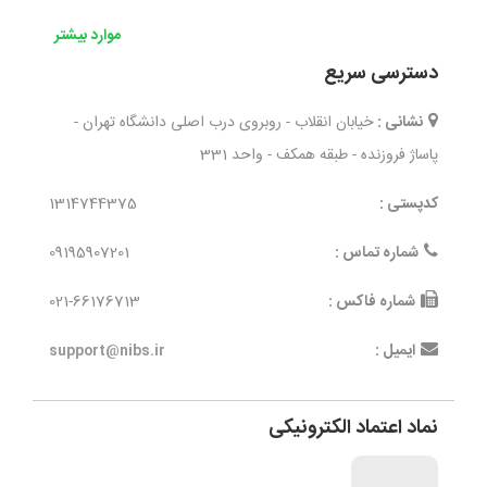
موارد بیشتر
دسترسی سریع
نشانی :
خیابان انقلاب - روبروی درب اصلی دانشگاه تهران -
پاساژ فروزنده - طبقه همکف - واحد 331
کدپستی :
1314744375
شماره تماس :
09195907201
شماره فاکس :
021-66176713
ایمیل :
support@nibs.ir
نماد اعتماد الکترونیکی