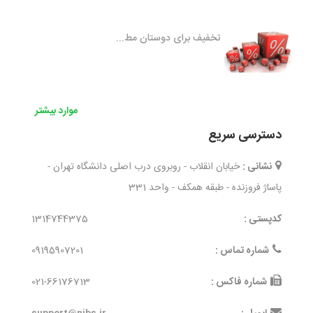
تخفیف برای دوستان مط...
موارد بیشتر
دسترسی سریع
نشانی :
خیابان انقلاب - روبروی درب اصلی دانشگاه تهران -
پاساژ فروزنده - طبقه همکف - واحد 331
کدپستی :
1314744375
شماره تماس :
09195907201
شماره فاکس :
021-66176713