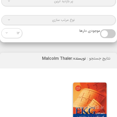
پر بازدید ترین
نوع مرتب سازی
موجودی دارها
12
نتایج جستجو :
نویسنده:Malcolm Thaler