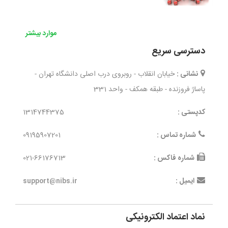
موارد بیشتر
دسترسی سریع
نشانی :
خیابان انقلاب - روبروی درب اصلی دانشگاه تهران -
پاساژ فروزنده - طبقه همکف - واحد 331
کدپستی :
1314744375
شماره تماس :
09195907201
شماره فاکس :
021-66176713
ایمیل :
support@nibs.ir
نماد اعتماد الکترونیکی