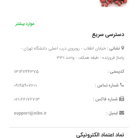
موارد بیشتر
دسترسی سریع
نشانی :
خیابان انقلاب - روبروی درب اصلی دانشگاه تهران -
پاساژ فروزنده - طبقه همکف - واحد 331
کدپستی :
1314744375
شماره تماس :
09195907201
شماره فاکس :
021-66176713
ایمیل :
support@nibs.ir
نماد اعتماد الکترونیکی