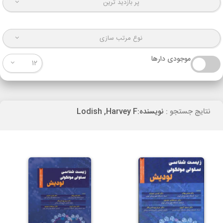
پر بازدید ترین
نوع مرتب سازی
موجودی دارها
12
نتایج جستجو :
نویسنده:Lodish ,Harvey F