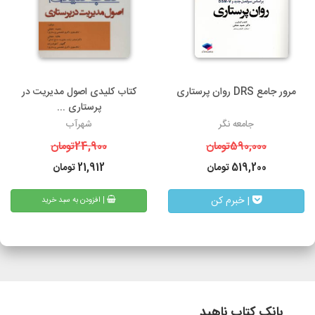
مرور جامع DRS روان پرستاری
کتاب کلیدی اصول مدیریت در
پرستاری ...
جامعه نگر
شهرآب
590,000
تومان
24,900
تومان
519,200
تومان
21,912
تومان
| خبرم کن
| افزودن به سبد خرید
بانک کتاب ناهید