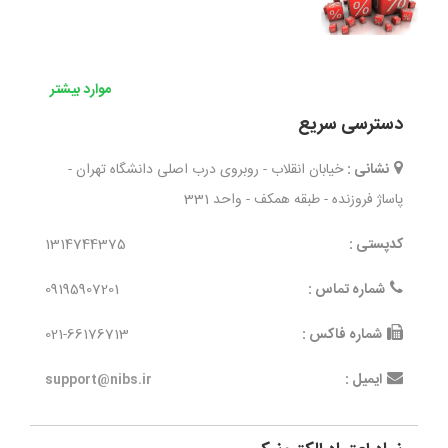
موارد بیشتر
دسترسی سریع
نشانی :
خیابان انقلاب - روبروی درب اصلی دانشگاه تهران -
پاساژ فروزنده - طبقه همکف - واحد 331
کدپستی :
1314744375
شماره تماس :
09195907201
شماره فاکس :
021-66176713
ایمیل :
support@nibs.ir