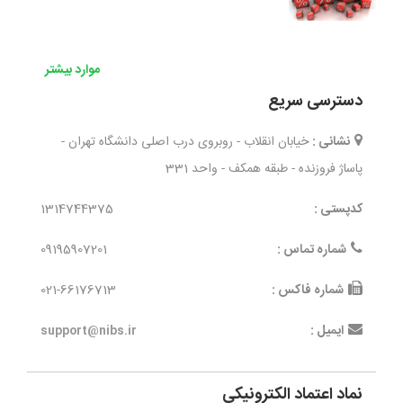
موارد بیشتر
دسترسی سریع
نشانی :
خیابان انقلاب - روبروی درب اصلی دانشگاه تهران -
پاساژ فروزنده - طبقه همکف - واحد 331
کدپستی :
1314744375
شماره تماس :
09195907201
شماره فاکس :
021-66176713
ایمیل :
support@nibs.ir
نماد اعتماد الکترونیکی