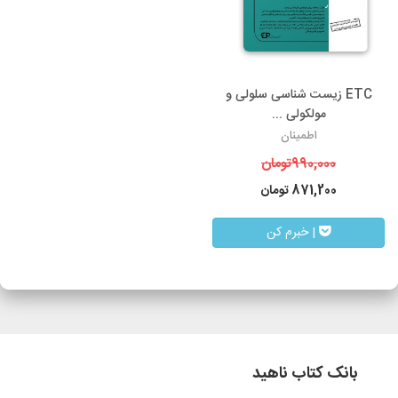
ETC زیست شناسی سلولی و
مولکولی ...
اطمینان
990,000
تومان
871,200
تومان
| خبرم کن
بانک کتاب ناهید