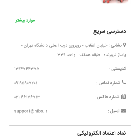
موارد بیشتر
دسترسی سریع
نشانی :
خیابان انقلاب - روبروی درب اصلی دانشگاه تهران -
پاساژ فروزنده - طبقه همکف - واحد 331
کدپستی :
1314744375
شماره تماس :
09195907201
شماره فاکس :
021-66176713
ایمیل :
support@nibs.ir
نماد اعتماد الکترونیکی