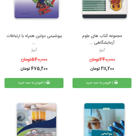
مجموعه کتاب های علوم
بیوشیمی دولین همراه با ارتباطات
آزمایشگاهی ...
...
آییژ
آییژ
240,000
تومان
540,000
تومان
211,200
تومان
475,200
تومان
| افزودن به سبد خرید
| افزودن به سبد خرید