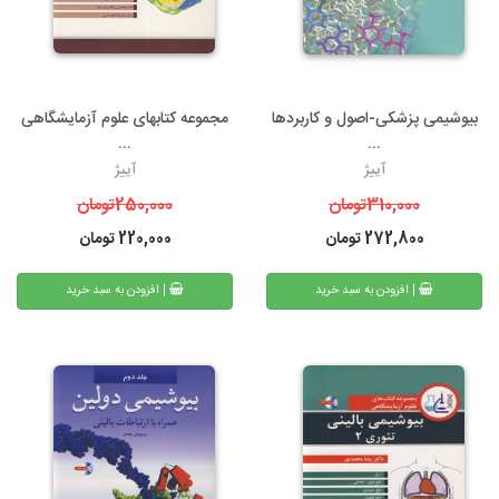
بیوشیمی پزشکی-اصول و کاربردها
مجموعه کتابهای علوم آزمایشگاهی
...
...
آییژ
آییژ
310,000
تومان
250,000
تومان
272,800
تومان
220,000
تومان
| افزودن به سبد خرید
| افزودن به سبد خرید