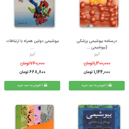
درسنامه بیوشیمی پزشکی
بیوشیمی دولین همراه با ارتباطات
(بیوشیمی ...
...
آییژ
آییژ
1,300,000
تومان
760,000
تومان
1,144,000
تومان
668,800
تومان
| افزودن به سبد خرید
| افزودن به سبد خرید