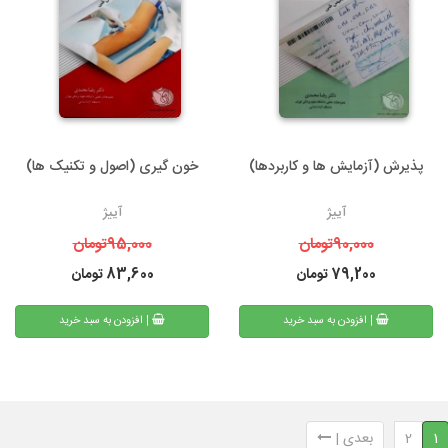
پذیرش (آزمایش ها و کاربردها)
خون گیری (اصول و تکنیک ها)
آییژ
آییژ
90,000
تومان
95,000
تومان
79,200
تومان
83,600
تومان
| افزودن به سبد خرید
| افزودن به سبد خرید
1
2
بعدی |