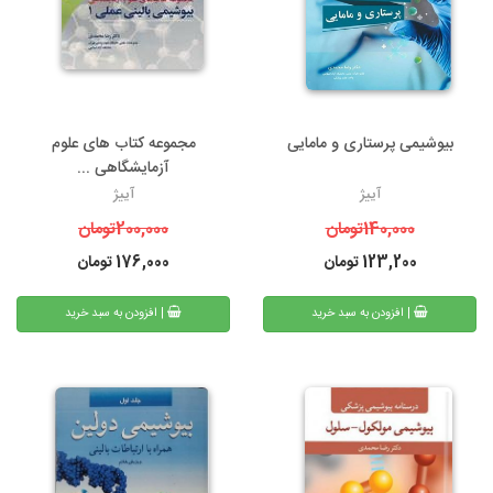
بیوشیمی پرستاری و مامایی
مجموعه کتاب های علوم
آزمایشگاهی ...
آییژ
آییژ
140,000
تومان
200,000
تومان
123,200
تومان
176,000
تومان
| افزودن به سبد خرید
| افزودن به سبد خرید