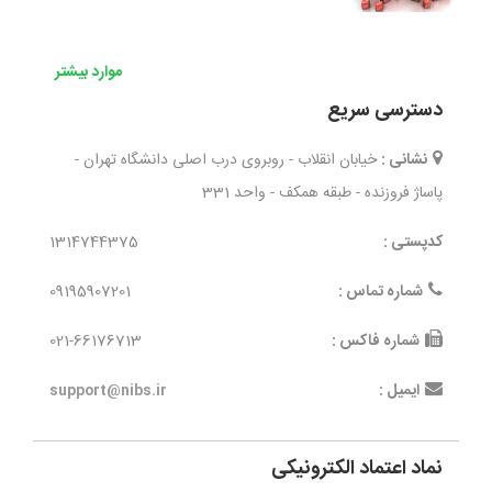
موارد بیشتر
دسترسی سریع
نشانی :
خیابان انقلاب - روبروی درب اصلی دانشگاه تهران -
پاساژ فروزنده - طبقه همکف - واحد 331
کدپستی :
1314744375
شماره تماس :
09195907201
شماره فاکس :
021-66176713
ایمیل :
support@nibs.ir
نماد اعتماد الکترونیکی