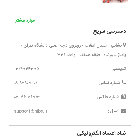
موارد بیشتر
دسترسی سریع
نشانی :
خیابان انقلاب - روبروی درب اصلی دانشگاه تهران -
پاساژ فروزنده - طبقه همکف - واحد 331
کدپستی :
1314744375
شماره تماس :
09195907201
شماره فاکس :
021-66176713
ایمیل :
support@nibs.ir
نماد اعتماد الکترونیکی