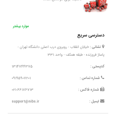
موارد بیشتر
دسترسی سریع
نشانی :
خیابان انقلاب - روبروی درب اصلی دانشگاه تهران -
پاساژ فروزنده - طبقه همکف - واحد 331
کدپستی :
1314744375
شماره تماس :
09195907201
شماره فاکس :
021-66176713
ایمیل :
support@nibs.ir