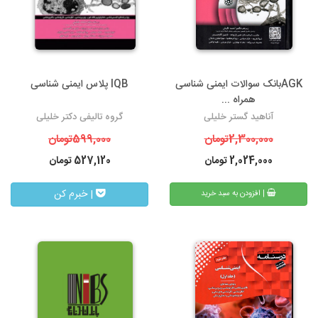
AGKبانک سوالات ایمنی شناسی
IQB پلاس ایمنی شناسی
همراه ...
آناهید گستر خلیلی
گروه تالیفی دکتر خلیلی
2,300,000
تومان
599,000
تومان
2,024,000
تومان
527,120
تومان
| خبرم کن
| افزودن به سبد خرید