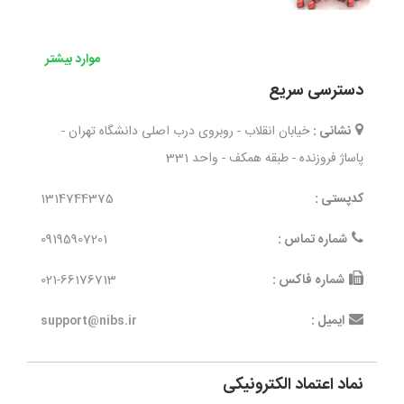
موارد بیشتر
دسترسی سریع
نشانی :
خیابان انقلاب - روبروی درب اصلی دانشگاه تهران -
پاساژ فروزنده - طبقه همکف - واحد 331
کدپستی :
1314744375
شماره تماس :
09195907201
شماره فاکس :
021-66176713
ایمیل :
support@nibs.ir
نماد اعتماد الکترونیکی