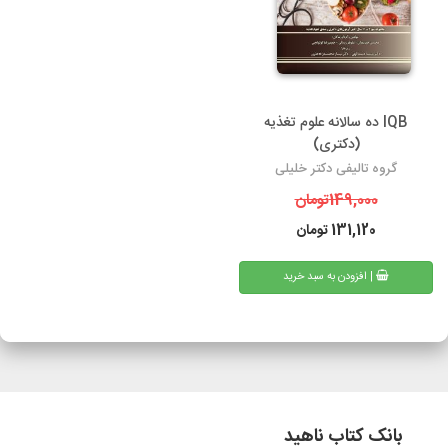
IQB ده سالانه علوم تغذیه
(دکتری)
گروه تالیفی دکتر خلیلی
149,000
تومان
131,120
تومان
| افزودن به سبد خرید
بانک کتاب ناهید