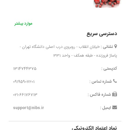
موارد بیشتر
دسترسی سریع
نشانی :
خیابان انقلاب - روبروی درب اصلی دانشگاه تهران -
پاساژ فروزنده - طبقه همکف - واحد 331
کدپستی :
1314744375
شماره تماس :
09195907201
شماره فاکس :
021-66176713
ایمیل :
support@nibs.ir
نماد اعتماد الکترونیکی