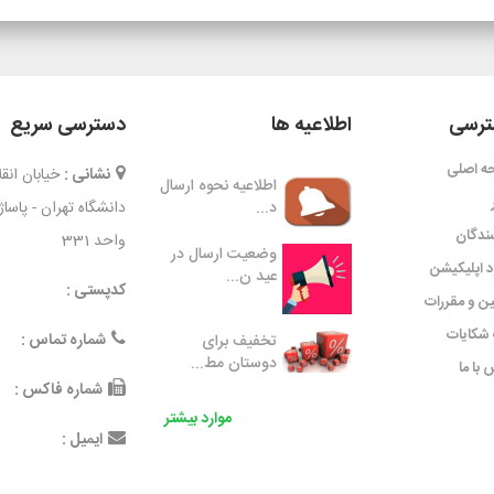
رسی
اطلاعیه ها
دسترسی سریع
ه اصلی
نشانی :
خیابان ان
اطلاعیه نحوه ارسال
د...
دانشگاه تهران - پاسا
ندگان
واحد 331
وضعیت ارسال در
ود اپلیکیشن
عید ن...
کدپستی :
ین و مقررات
شکایات
شماره تماس :
تخفیف برای
دوستان مط...
 با ما
شماره فاکس :
موارد بیشتر
ایمیل :