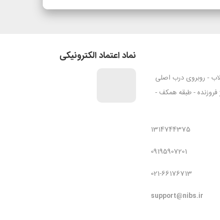
نماد اعتماد الکترونیکی
قلاب - روبروی درب اصلی
ژ فروزنده - طبقه همکف -
1314744375
09195907201
021-66176713
support@nibs.ir