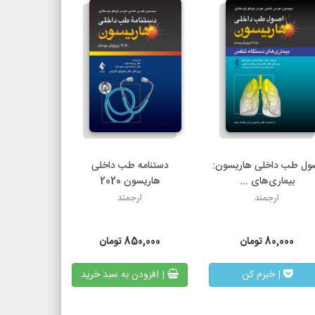
ول طب داخلی هاریسون:
دستنامه طب داخلی
بیماری‌های ...
هاریسون 2020
ارجمند
ارجمند
80,000
تومان
850,000
تومان
| خبرم کن
| افزودن به سبد خرید