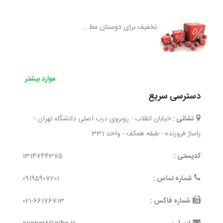
تخفیف برای دوستان مط...
موارد بیشتر
دسترسی سریع
نشانی :
خیابان انقلاب - روبروی درب اصلی دانشگاه تهران -
پاساژ فروزنده - طبقه همکف - واحد 331
کدپستی :
1314744375
شماره تماس :
09195907201
شماره فاکس :
021-66176713