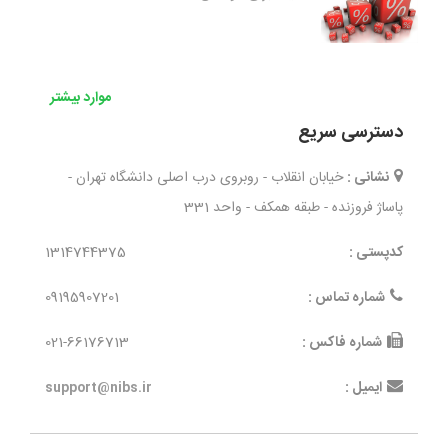
موارد بیشتر
دسترسی سریع
نشانی :
خیابان انقلاب - روبروی درب اصلی دانشگاه تهران -
پاساژ فروزنده - طبقه همکف - واحد 331
کدپستی :
1314744375
شماره تماس :
09195907201
شماره فاکس :
021-66176713
ایمیل :
support@nibs.ir