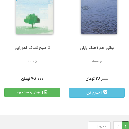
نوائی هم آهنگ باران
تا صبح تابناک اهورایی
چشمه
چشمه
28,000
تومان
48,000
تومان
| خبرم کن
| افزودن به سبد خرید
1
2
بعدی |