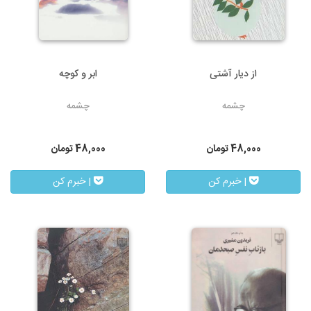
از دیار آشتی
ابر و کوچه
چشمه
چشمه
48,000
تومان
48,000
تومان
| خبرم کن
| خبرم کن