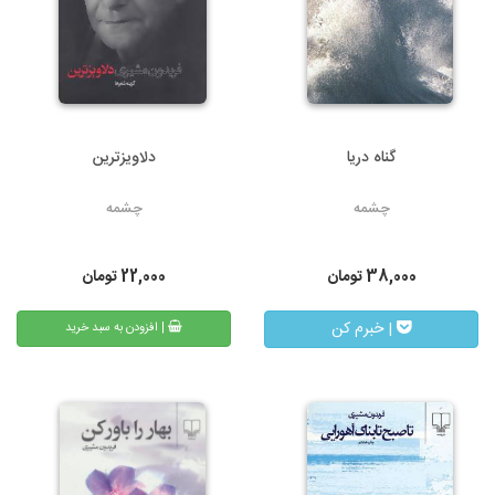
گناه دریا
دلاویزترین
چشمه
چشمه
38,000
تومان
22,000
تومان
| خبرم کن
| افزودن به سبد خرید