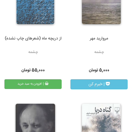
مروارید مهر
از دریچه ماه (شعرهای چاپ نشده)
چشمه
چشمه
5,000
تومان
55,000
تومان
| خبرم کن
| افزودن به سبد خرید