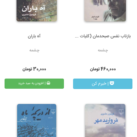
بازتاب نفس صبحدمان (کلیات ...
آه باران
چشمه
چشمه
460,000
تومان
30,000
تومان
| خبرم کن
| افزودن به سبد خرید