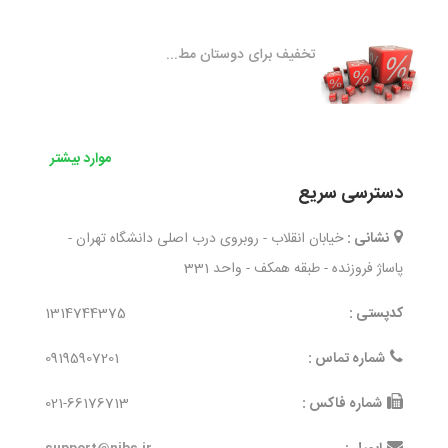
تخفیف برای دوستان مط...
موارد بیشتر
دسترسی سریع
نشانی :
خیابان انقلاب - روبروی درب اصلی دانشگاه تهران -
پاساژ فروزنده - طبقه همکف - واحد 331
کدپستی :
1314744375
شماره تماس :
09195907201
شماره فاکس :
021-66176713