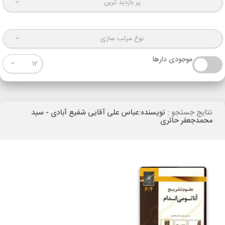
پر بازدید ترین
نوع مرتب سازی
موجودی دارها
12
نتایج جستجو :
نویسنده:عباس علی آقایی شفیع آبادی - سید
محمدجعفر حائری