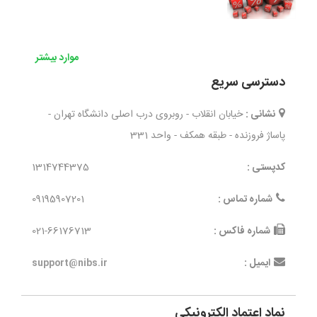
موارد بیشتر
دسترسی سریع
نشانی :
خیابان انقلاب - روبروی درب اصلی دانشگاه تهران -
پاساژ فروزنده - طبقه همکف - واحد 331
کدپستی :
1314744375
شماره تماس :
09195907201
شماره فاکس :
021-66176713
ایمیل :
support@nibs.ir
نماد اعتماد الکترونیکی