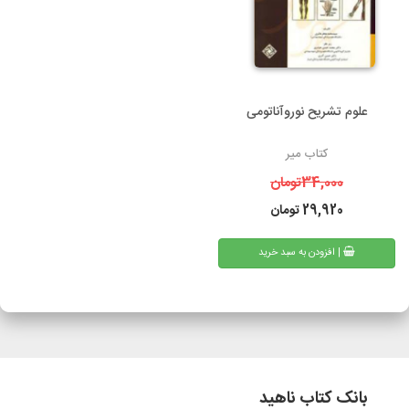
علوم تشریح نوروآناتومی
کتاب میر
34,000
تومان
29,920
تومان
| افزودن به سبد خرید
بانک کتاب ناهید