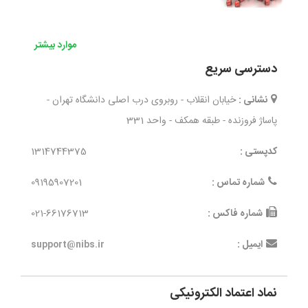
موارد بیشتر
دسترسی سریع
نشانی :
خیابان انقلاب - روبروی درب اصلی دانشگاه تهران -
پاساژ فروزنده - طبقه همکف - واحد 331
کدپستی :
1314744375
شماره تماس :
09195907201
شماره فاکس :
021-66176713
ایمیل :
support@nibs.ir
نماد اعتماد الکترونیکی