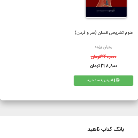
علوم تشریحی انسان (سر و گردن)
رویان پژوه
260,000
تومان
228,800
تومان
| افزودن به سبد خرید
بانک کتاب ناهید