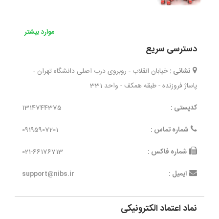
موارد بیشتر
دسترسی سریع
نشانی :
خیابان انقلاب - روبروی درب اصلی دانشگاه تهران -
پاساژ فروزنده - طبقه همکف - واحد 331
کدپستی :
1314744375
شماره تماس :
09195907201
شماره فاکس :
021-66176713
ایمیل :
support@nibs.ir
نماد اعتماد الکترونیکی