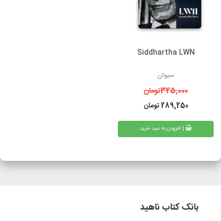
Siddhartha LWN
سیوان
325,000
تومان
289,250
تومان
| افزودن به سبد خرید
بانک کتاب ناهید